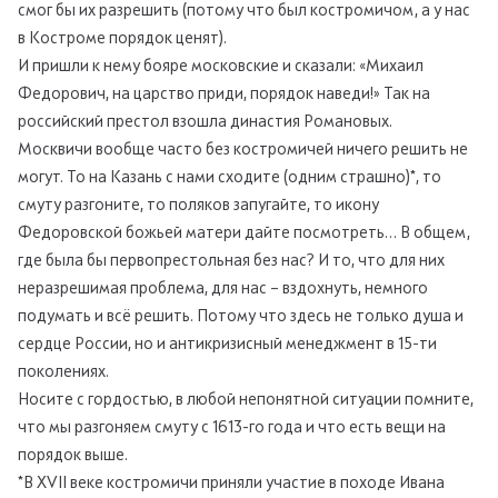
смог бы их разрешить (потому что был костромичом, а у нас
в Костроме порядок ценят).
И пришли к нему бояре московские и сказали: «Михаил
Федорович, на царство приди, порядок наведи!» Так на
российский престол взошла династия Романовых.
Москвичи вообще часто без костромичей ничего решить не
могут. То на Казань с нами сходите (одним страшно)*, то
смуту разгоните, то поляков запугайте, то икону
Федоровской божьей матери дайте посмотреть… В общем,
где была бы первопрестольная без нас? И то, что для них
неразрешимая проблема, для нас – вздохнуть, немного
подумать и всё решить. Потому что здесь не только душа и
сердце России, но и антикризисный менеджмент в 15-ти
поколениях.
Носите с гордостью, в любой непонятной ситуации помните,
что мы разгоняем смуту с 1613-го года и что есть вещи на
порядок выше.
*В XVII веке костромичи приняли участие в походе Ивана